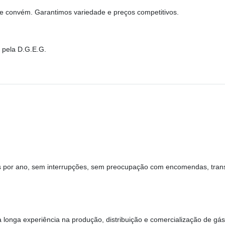
he convém. Garantimos variedade e preços competitivos.
 pela D.G.E.G.
dias por ano, sem interrupções, sem preocupação com encomendas, tr
 longa experiência na produção, distribuição e comercialização de gás